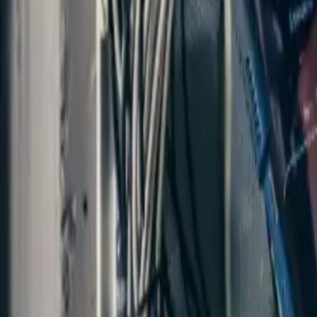
mail@htcqatar.net
,
admin@htcqatar.net
HAMILTON
Trading & Contracting W.L.L
الرئيسية
من نحن
خدماتنا