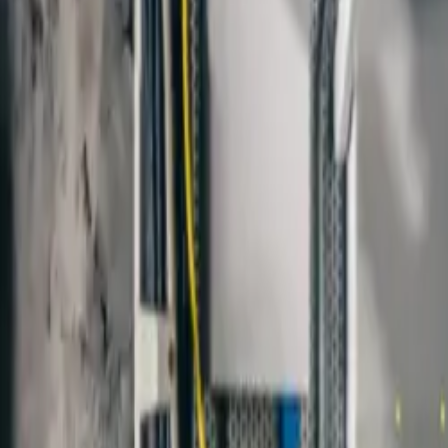
+974 4488 2355
, +974 5517 6118